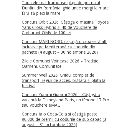
Top cele mai frumoase plaje de pe malul
Dunării din România: ghid unde mergi la mare
fără să pleci la mare
Concurs Orbit 2026: Câștigă o mașină Toyota
Yaris Cross Hybrid și 40 de Vouchere de
Carburant OMV de 100 lei
Concurs MARLBORO: câștigă o croazieră all-
inclusive pe Mediterană cu codurile din
pachete (4 august – 30 noiembrie 2026)
Zilele Comunei Voineasa 2026 – Tradiție,
Oameni, Comunitate
Summer Well 2026: Ghidul complet de
transport, reguli de acces, brățară și plată la
festival
Concurs Yummi Gummi 2026 – Câștigă o
vacanță la Disneyland Paris, un iPhone 17 Pro
sau vouchere eMAG
Concurs Ia o Coca-Cola și câștigă peste
90.000 de premii cu codurile de sub capac (3
august – 31 octombrie 2026)