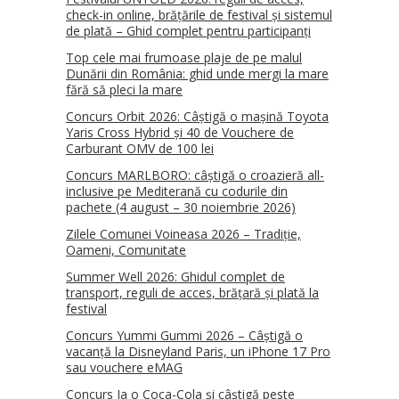
check-in online, brățările de festival și sistemul
de plată – Ghid complet pentru participanți
Top cele mai frumoase plaje de pe malul
Dunării din România: ghid unde mergi la mare
fără să pleci la mare
Concurs Orbit 2026: Câștigă o mașină Toyota
Yaris Cross Hybrid și 40 de Vouchere de
Carburant OMV de 100 lei
Concurs MARLBORO: câștigă o croazieră all-
inclusive pe Mediterană cu codurile din
pachete (4 august – 30 noiembrie 2026)
Zilele Comunei Voineasa 2026 – Tradiție,
Oameni, Comunitate
Summer Well 2026: Ghidul complet de
transport, reguli de acces, brățară și plată la
festival
Concurs Yummi Gummi 2026 – Câștigă o
vacanță la Disneyland Paris, un iPhone 17 Pro
sau vouchere eMAG
Concurs Ia o Coca-Cola și câștigă peste