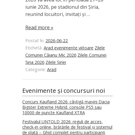
iunie 2026, pe stadionul din Șiria,
reunind locuitori, invitați și …
Read more »
Postat în:
2026-06-22
Etichetă:
Arad evenimente viitoare
Zilele
Comunei Căianu Mic 2026
Zilele Comunei
Șiria 2026
Zilele Șiriei
Categorie:
Arad
Evenimente și concursuri noi
Concurs Kaufland 2026: câștigă mașini Dacia
Bigster Extreme Hybrid. console PS5 sau
10000 de puncte Kaufland XTRA
Festivalul UNTOLD 2026: reguli de acces,
check-in online, brățările de festival și sistemul
de plată – Ghid complet pentru participanți