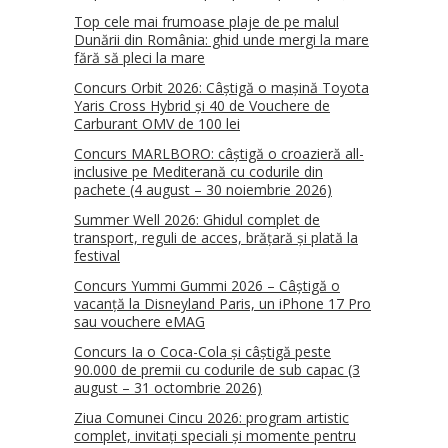
Top cele mai frumoase plaje de pe malul
Dunării din România: ghid unde mergi la mare
fără să pleci la mare
Concurs Orbit 2026: Câștigă o mașină Toyota
Yaris Cross Hybrid și 40 de Vouchere de
Carburant OMV de 100 lei
Concurs MARLBORO: câștigă o croazieră all-
inclusive pe Mediterană cu codurile din
pachete (4 august – 30 noiembrie 2026)
Summer Well 2026: Ghidul complet de
transport, reguli de acces, brățară și plată la
festival
Concurs Yummi Gummi 2026 – Câștigă o
vacanță la Disneyland Paris, un iPhone 17 Pro
sau vouchere eMAG
Concurs Ia o Coca-Cola și câștigă peste
90.000 de premii cu codurile de sub capac (3
august – 31 octombrie 2026)
Ziua Comunei Cincu 2026: program artistic
complet, invitați speciali și momente pentru