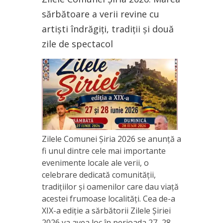
sărbătoare a verii revine cu
artiști îndrăgiți, tradiții și două
zile de spectacol
Zilele Comunei Șiria 2026 se anunță a
fi unul dintre cele mai importante
evenimente locale ale verii, o
celebrare dedicată comunității,
tradițiilor și oamenilor care dau viață
acestei frumoase localități. Cea de-a
XIX-a ediție a sărbătorii Zilele Șiriei
2026 va avea loc în perioada 27–28