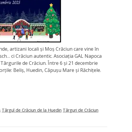
de, artizani locali și Moș Crăciun care vine în
 kitsch… ci Crăciun autentic. Asociația GAL Napoca
ârgurile de Crăciun. Între 6 și 21 decembrie
rțile: Beliș, Huedin, Căpușu Mare și Răchițele.
ș
Târgul de Crăciun de la Huedin
Târguri de Crăciun