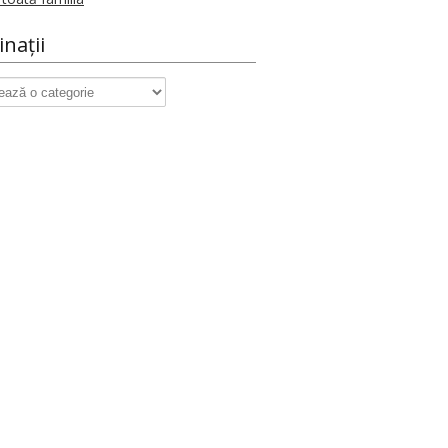
inații
ații