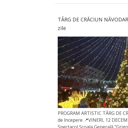
TÂRG DE CRĂCIUN NĂVODARI 
zile
PROGRAM ARTISTIC TÂRG DE CRĂC
de începere 📍VINERI, 12 DECE
Spectacol Școala Generală ”Grigor