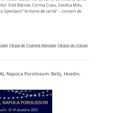
or: Emil Bârnat, Corina Craiu, Vasilica Mitu,
u Spectacol ”Armonii de Iarnă” – concert de
odari
Târgul de Toamnă Năvodari
Târguri de Crăciun
GAL Napoca Porolissum: Beliș, Huedin,