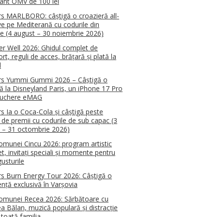
ant OMV de 100 lei
s MARLBORO: câștigă o croazieră all-
ive pe Mediterană cu codurile din
e (4 august – 30 noiembrie 2026)
 Well 2026: Ghidul complet de
rt, reguli de acces, brățară și plată la
l
rs Yummi Gummi 2026 – Câștigă o
ă la Disneyland Paris, un iPhone 17 Pro
ouchere eMAG
s Ia o Coca-Cola și câștigă peste
 de premii cu codurile de sub capac (3
 – 31 octombrie 2026)
omunei Cincu 2026: program artistic
t, invitați speciali și momente pentru
usturile
s Burn Energy Tour 2026: Câștigă o
ență exclusivă în Varșovia
omunei Recea 2026: Sărbătoare cu
a Bălan, muzică populară și distracție
 toată familia