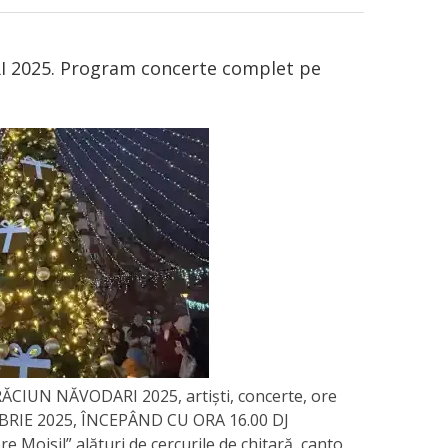
2025. Program concerte complet pe
IUN NĂVODARI 2025, artiști, concerte, ore
MBRIE 2025, ÎNCEPÂND CU ORA 16.00 DJ
e Moisil” alături de cercurile de chitară, canto