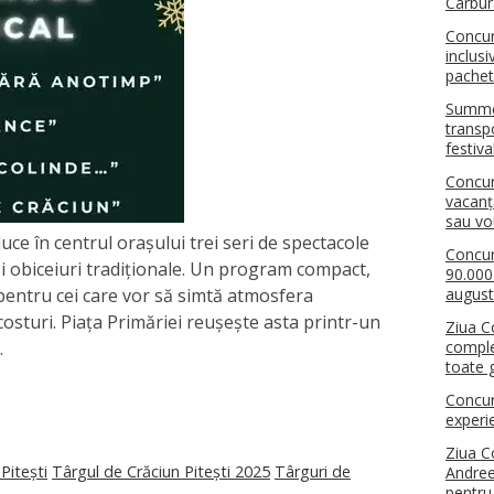
Carbur
Concur
inclus
pachet
Summer
transpo
festiva
Concu
vacanț
sau v
uce în centrul orașului trei seri de spectacole
Concur
s și obiceiuri tradiționale. Un program compact,
90.000
 pentru cei care vor să simtă atmosfera
august
 costuri. Piața Primăriei reușește asta printr-un
Ziua C
…
comple
toate g
Concur
experi
Ziua C
Pitești
Târgul de Crăciun Pitești 2025
Târguri de
Andree
pentru