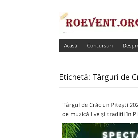
Acasă
Concursuri
Despre
Etichetă: Târguri de C
Târgul de Crăciun Pitești 20
de muzică live și tradiții în P