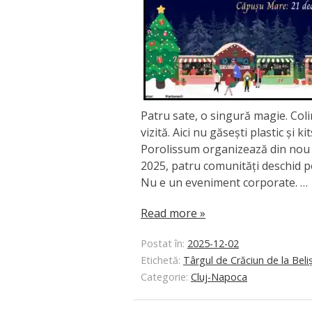
Patru sate, o singură magie. Colin
vizită. Aici nu găsești plastic și
Porolissum organizează din nou T
2025, patru comunități deschid po
Nu e un eveniment corporate. …
Read more »
Postat în:
2025-12-02
Etichetă:
Târgul de Crăciun de la Beli
Categorie:
Cluj-Napoca