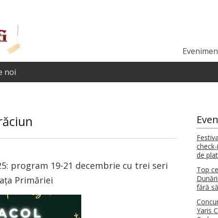
Eveniment
 noi
răciun
Even
Festiv
check-i
de pla
25: program 19-21 decembrie cu trei seri
Top ce
Dunări
iața Primăriei
fără să
Concur
Yaris 