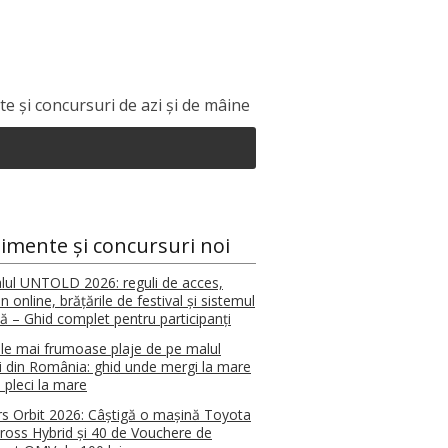
e și concursuri de azi și de mâine
imente și concursuri noi
alul UNTOLD 2026: reguli de acces,
n online, brățările de festival și sistemul
tă – Ghid complet pentru participanți
le mai frumoase plaje de pe malul
i din România: ghid unde mergi la mare
 pleci la mare
s Orbit 2026: Câștigă o mașină Toyota
Cross Hybrid și 40 de Vouchere de