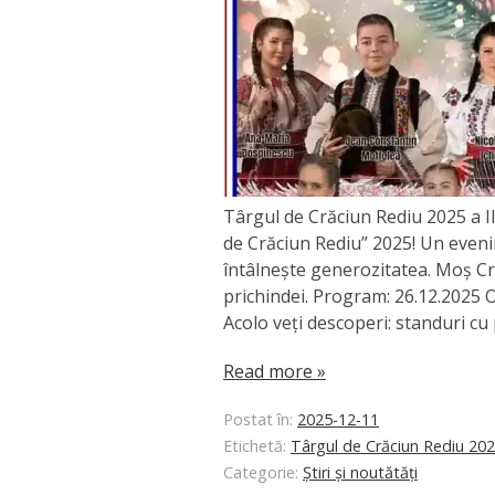
Târgul de Crăciun Rediu 2025 a II
de Crăciun Rediu” 2025! Un even
întâlnește generozitatea. Moș Cră
prichindei. Program: 26.12.202
Acolo veți descoperi: standuri cu
Read more »
Postat în:
2025-12-11
Etichetă:
Târgul de Crăciun Rediu 20
Categorie:
Știri și noutătăți