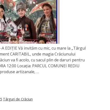
-A EDIȚIE Vă invităm cu mic, cu mare la „Târgul
iment CARITABIL, unde magia Crăciunului
ciun va fi acolo, cu sacul plin de daruri pentru
5 ORA 12:00 Locația: PARCUL COMUNEI REDIU
 produse artizanale, …
25
Târguri de Crăciun