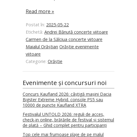
Read more »
Postat în:
2025-05-22
Etichetă:
Andrei Bănuță concerte viitoare
Carmen de la Sălciua concerte viitoare
Maialul Orăștian
Orăștie evenimente
viitoare
Categorie:
Orăștie
Evenimente și concursuri noi
Concurs Kaufland 2026: câștigă mașini Dacia
Bigster Extreme Hybrid. console PS5 sau
10000 de puncte Kaufland XTRA
Festivalul UNTOLD 2026: reguli de acces,
check-in online, brățările de festival și sistemul
de plată – Ghid complet pentru participanți
Top cele mai frumoase plaje de pe malul