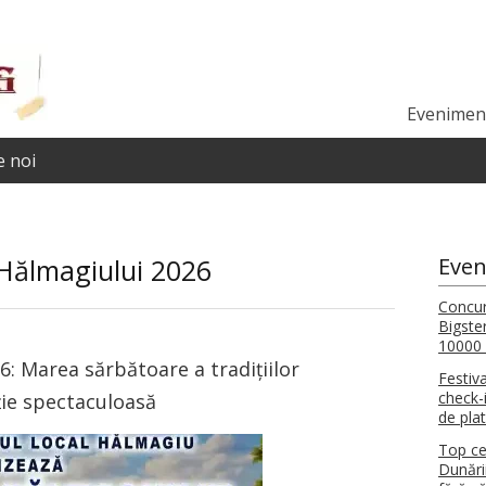
Eveniment
 noi
 Hălmagiului 2026
Even
Concur
Bigste
10000 
6: Marea sărbătoare a tradițiilor
Festiv
check-i
ție spectaculoasă
de pla
Top ce
Dunări