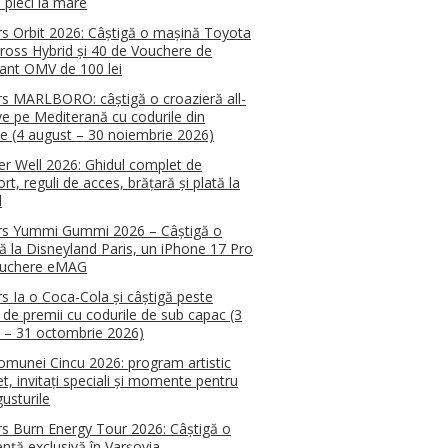
 pleci la mare
s Orbit 2026: Câștigă o mașină Toyota
Cross Hybrid și 40 de Vouchere de
ant OMV de 100 lei
s MARLBORO: câștigă o croazieră all-
ive pe Mediterană cu codurile din
e (4 august – 30 noiembrie 2026)
 Well 2026: Ghidul complet de
rt, reguli de acces, brățară și plată la
l
rs Yummi Gummi 2026 – Câștigă o
ă la Disneyland Paris, un iPhone 17 Pro
ouchere eMAG
s Ia o Coca-Cola și câștigă peste
 de premii cu codurile de sub capac (3
 – 31 octombrie 2026)
omunei Cincu 2026: program artistic
t, invitați speciali și momente pentru
usturile
s Burn Energy Tour 2026: Câștigă o
ență exclusivă în Varșovia