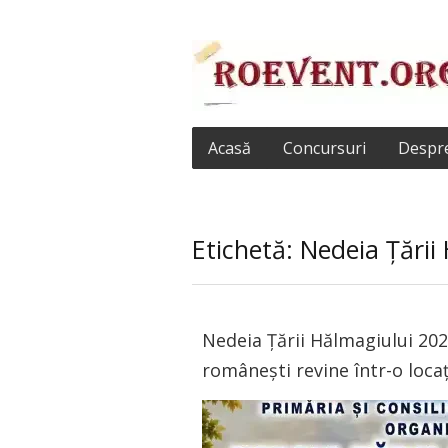
Acasă
Concursuri
Despre
Etichetă: Nedeia Țării
Nedeia Țării Hălmagiului 202
românești revine într-o loca