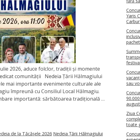
fără să
Concur
Yaris 
Carbur
Concur
inclus
pachet
Summer
transpo
festiva
ulie 2026, aduce folclor, tradiții și momente
Concu
edicat comunității Nedeia Țării Hălmagiului
vacanț
cele mai importante evenimente culturale ale
sau v
agiu împreună cu Consiliul Local Hălmagiu.
Concur
imbare importantă: sărbătoarea tradițională …
90.000
august
Ziua C
comple
toate g
deia de la Tăcășele 2026
Nedeia Țării Hălmagiului
Concur
experi