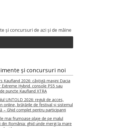
e și concursuri de azi și de mâine
imente și concursuri noi
s Kaufland 2026: câștigă mașini Dacia
r Extreme Hybrid. console PS5 sau
de puncte Kaufland XTRA
alul UNTOLD 2026: reguli de acces,
n online, brățările de festival și sistemul
tă – Ghid complet pentru participanți
le mai frumoase plaje de pe malul
i din România: ghid unde mergi la mare