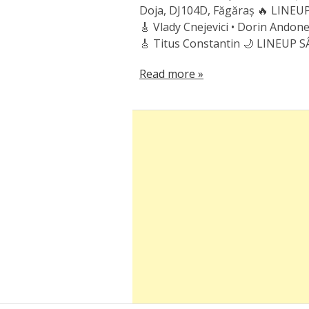
Doja, DJ104D, Făgăraș 🔥 LINEUP
🎸 Vlady Cnejevici • Dorin Andon
🎸 Titus Constantin 🌙 LINEUP 
Read more »