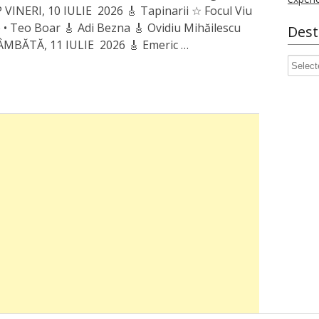
 VINERI, 10 IULIE 2026 🎸 Tapinarii ☆ Focul Viu
e • Teo Boar 🎸 Adi Bezna 🎸 Ovidiu Mihăilescu
Dest
SÂMBĂTĂ, 11 IULIE 2026 🎸 Emeric …
Destin