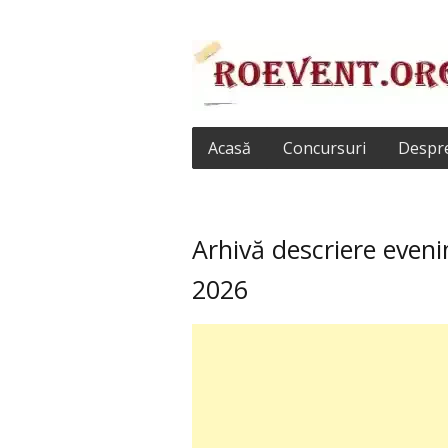
Acasă
Concursuri
Despre
Arhivă descriere even
2026