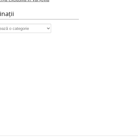
inații
ații