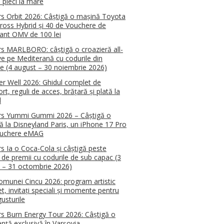
 pleci la mare
s Orbit 2026: Câștigă o mașină Toyota
Cross Hybrid și 40 de Vouchere de
ant OMV de 100 lei
s MARLBORO: câștigă o croazieră all-
ive pe Mediterană cu codurile din
e (4 august – 30 noiembrie 2026)
 Well 2026: Ghidul complet de
rt, reguli de acces, brățară și plată la
l
rs Yummi Gummi 2026 – Câștigă o
ă la Disneyland Paris, un iPhone 17 Pro
ouchere eMAG
s Ia o Coca-Cola și câștigă peste
 de premii cu codurile de sub capac (3
 – 31 octombrie 2026)
omunei Cincu 2026: program artistic
t, invitați speciali și momente pentru
usturile
s Burn Energy Tour 2026: Câștigă o
ență exclusivă în Varșovia