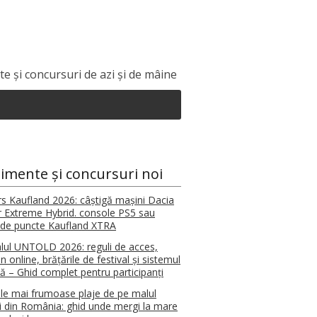
e și concursuri de azi și de mâine
imente și concursuri noi
s Kaufland 2026: câștigă mașini Dacia
r Extreme Hybrid. console PS5 sau
de puncte Kaufland XTRA
alul UNTOLD 2026: reguli de acces,
n online, brățările de festival și sistemul
tă – Ghid complet pentru participanți
le mai frumoase plaje de pe malul
i din România: ghid unde mergi la mare