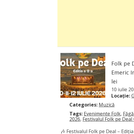
Folk pe 
Emeric Im
lei
10 iulie 2
Locație:
G
Categories:
Muzică
Tags:
Evenimente Folk
,
Făgă
2026
,
Festivalul Folk pe Dea
🎶 Festivalul Folk pe Deal – Ediț