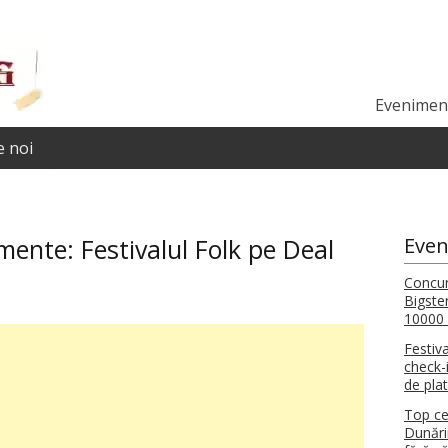
Eveniment
 noi
imente:
Festivalul Folk pe Deal
Even
Concur
Bigste
10000 
Festiv
check-i
de pla
Top ce
Dunări