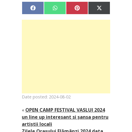
Share
Share
Share
Share
Facebook
WhatsApp
Pinterest
X
on
on
on
on
(Twitter)
Date posted: 2024-08-02
«
OPEN CAMP FESTIVAL VASLUI 2024
un line up interesant si șansa pentru
artiștii locali
Zilele Orașului Flămânzi 2024 data,