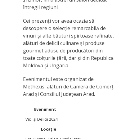
întregii regiuni.
Cei prezenți vor avea ocazia să
descopere o selecție remarcabilă de
vinuri și alte băuturi spirtoase rafinate,
alături de delicii culinare și produse
gourmet aduse de producători din
toate colțurile țării, dar și din Republica
Moldova și Ungaria.
Evenimentul este organizat de
Methexis, alături de Camera de Comerț
Arad și Consiliul Județean Arad.
Eveniment
Vicii și Delicii 2024
Locație
EXPO Arad
,
Calea Aurel Vlaicu