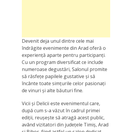
Devenit deja unul dintre cele mai
îndrăgite evenimente din Arad oferă o
experiență aparte pentru participanți.
Cu un program diversificat ce include
numeroase degustări, Salonul promite
să răsfețe papilele gustative și să
încânte toate simțurile celor pasionați
de vinuri și alte băuturi fine.
Vicii și Delicii este evenimentul care,
după cum s-a văzut în cadrul primei
ediții, reușește să atragă acest public,
având vizitatori din județele Timiș, Arad
și Bihor, fiind astfel un salon dedicat