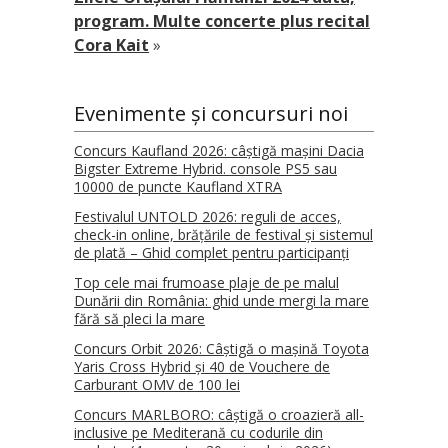
program. Multe concerte plus recital
Cora Kait
»
Evenimente și concursuri noi
Concurs Kaufland 2026: câștigă mașini Dacia
Bigster Extreme Hybrid. console PS5 sau
10000 de puncte Kaufland XTRA
Festivalul UNTOLD 2026: reguli de acces,
check-in online, brățările de festival și sistemul
de plată – Ghid complet pentru participanți
Top cele mai frumoase plaje de pe malul
Dunării din România: ghid unde mergi la mare
fără să pleci la mare
Concurs Orbit 2026: Câștigă o mașină Toyota
Yaris Cross Hybrid și 40 de Vouchere de
Carburant OMV de 100 lei
Concurs MARLBORO: câștigă o croazieră all-
inclusive pe Mediterană cu codurile din