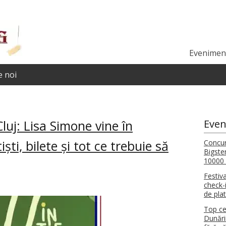
Eveniment
 noi
luj: Lisa Simone vine în
Even
ti, bilete și tot ce trebuie să
Concur
Bigste
10000 
Festiv
check-i
de pla
Top ce
Dunări