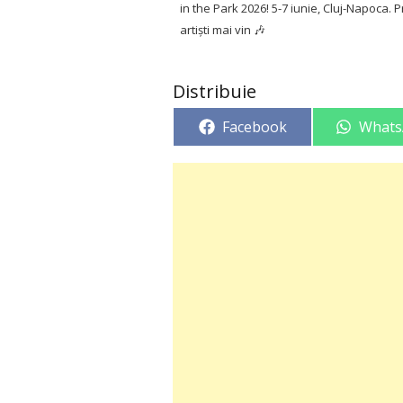
in the Park 2026! 5-7 iunie, Cluj-Napoca.
artiști mai vin 🎶
Distribuie
Share
Share
Facebook
Whats
on
on