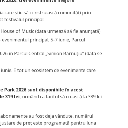
ark 2026: trei evenimente majore
ia care știe să construiască comunități prin
 festivalul principal:
– House of Music (data urmează să fie anunțată)
– evenimentul principal, 5-7 iunie, Parcul
026 în Parcul Central „Simion Bărnuțiu” (data se
n iunie. E tot un ecosistem de evenimente care
 Park 2026 sunt disponibile în acest
e 319 lei
, urmând ca tariful să crească la 389 lei
e abonamente au fost deja vândute, numărul
ă ajustare de preț este programată pentru luna