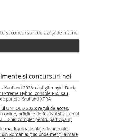
e și concursuri de azi și de mâine
imente și concursuri noi
s Kaufland 2026: câștigă mașini Dacia
r Extreme Hybrid. console PS5 sau
de puncte Kaufland XTRA
alul UNTOLD 2026: reguli de acces,
n online, brățările de festival și sistemul
tă – Ghid complet pentru participanți
le mai frumoase plaje de pe malul
i din România: ghid unde mergi la mare