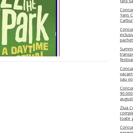
fără să
Concur
Yaris 
Carbur
Concur
inclus
pachet
Summer
transpo
festiva
Concu
vacanț
sau v
Concur
90.000
august
Ziua C
comple
toate g
Concur
experi