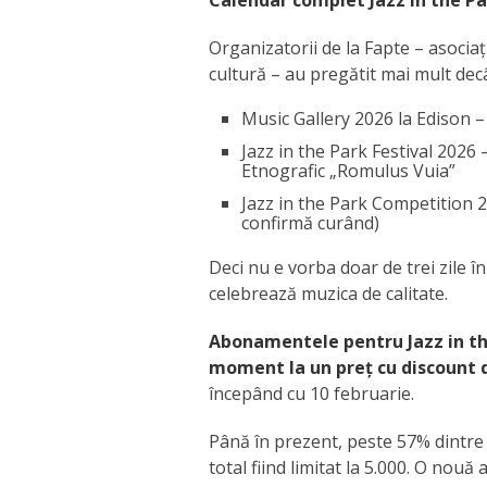
Calendar complet Jazz in the P
Organizatorii de la Fapte – asociaț
cultură – au pregătit mai mult decât
Music Gallery 2026 la Edison 
Jazz in the Park Festival 2026 
Etnografic „Romulus Vuia”
Jazz in the Park Competition 2
confirmă curând)
Deci nu e vorba doar de trei zile î
celebrează muzica de calitate.
Abonamentele pentru Jazz in the
moment la un preț cu discount d
începând cu 10 februarie.
Până în prezent, peste 57% dintr
total fiind limitat la 5.000. O nou