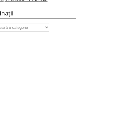
inații
ații