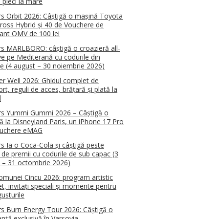
 pleci la mare
s Orbit 2026: Câștigă o mașină Toyota
Cross Hybrid și 40 de Vouchere de
ant OMV de 100 lei
s MARLBORO: câștigă o croazieră all-
ive pe Mediterană cu codurile din
e (4 august – 30 noiembrie 2026)
 Well 2026: Ghidul complet de
rt, reguli de acces, brățară și plată la
l
rs Yummi Gummi 2026 – Câștigă o
ă la Disneyland Paris, un iPhone 17 Pro
ouchere eMAG
s Ia o Coca-Cola și câștigă peste
 de premii cu codurile de sub capac (3
 – 31 octombrie 2026)
omunei Cincu 2026: program artistic
t, invitați speciali și momente pentru
usturile
s Burn Energy Tour 2026: Câștigă o
ență exclusivă în Varșovia