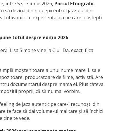
, între 5 și 7 iunie 2026,
Parcul Etnografic
o să devină din nou epicentrul jazzului din
al obișnuit – e experiența aia pe care o aștepți
spune totul despre ediția 2026
ă: Lisa Simone vine la Cluj. Da, exact, fiica
 simplă moștenitoare a unui nume mare. Lisa e
pozitoare, producătoare de filme, activistă. Are
pentru documentarul despre mama ei. Plus câteva
poziții proprii, că să nu mai vorbim.
feeling de jazz autentic pe care-l recunoști din
e te face să dai volume-ul mai tare și să închizi
e cine te vede.