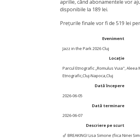
aprilie, când abonamentele vor ajung
disponibile la 189 lei.
Prețurile finale vor fi de 519 lei p
Eveniment
Jazz in the Park 2026 Cluj
Locație
Parcul Etnografic „Romulus Vuia"
,
Aleea 
Etnografic
,
Cluj-Napoca
,
Cluj
Dată începere
2026-06-05
Dată terminare
2026-06-07
Descriere pe scurt
🎷 BREAKING! Lisa Simone (fiica Ninei Sim