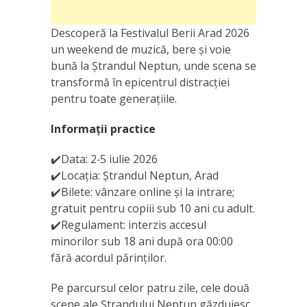
Descoperă la Festivalul Berii Arad 2026
un weekend de muzică, bere și voie
bună la Ștrandul Neptun, unde scena se
transformă în epicentrul distracției
pentru toate generațiile.
Informaţii practice
✔️Data: 2‑5 iulie 2026
✔️Locaţia: Ștrandul Neptun, Arad
✔️Bilete: vânzare online și la intrare;
gratuit pentru copiii sub 10 ani cu adult.
✔️Regulament: interzis accesul
minorilor sub 18 ani după ora 00:00
fără acordul părinților.
Pe parcursul celor patru zile, cele două
scene ale Ștrandului Neptun găzduiesc