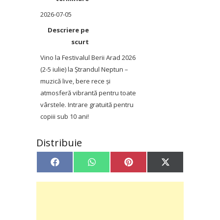
2026-07-05
Descriere pe
scurt
Vino la Festivalul Berii Arad 2026
(2‑5 iulie) la Ștrandul Neptun –
muzică live, bere rece și
atmosferă vibrantă pentru toate
vârstele. Intrare gratuită pentru
copiii sub 10 ani!
Distribuie
Share
Share
Share
Share
Facebook
WhatsApp
Pinterest
X
on
on
on
on
(Twitter)