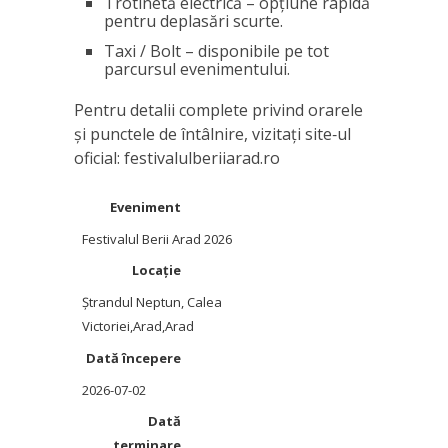
Trotinetă electrică – opţiune rapidă
pentru deplasări scurte.
Taxi / Bolt – disponibile pe tot
parcursul evenimentului.
Pentru detalii complete privind orarele
și punctele de întâlnire, vizitaţi site‑ul
oficial: festivalulberiiarad.ro
Eveniment
Festivalul Berii Arad 2026
Locație
Ștrandul Neptun
,
Calea
Victoriei
,
Arad
,
Arad
Dată începere
2026-07-02
Dată
terminare