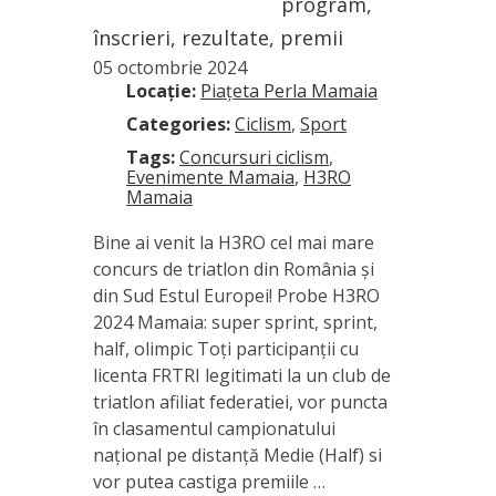
program,
înscrieri, rezultate, premii
05 octombrie 2024
Locație:
Piațeta Perla Mamaia
Categories:
Ciclism
,
Sport
Tags:
Concursuri ciclism
,
Evenimente Mamaia
,
H3RO
Mamaia
Bine ai venit la H3RO cel mai mare
concurs de triatlon din România și
din Sud Estul Europei! Probe H3RO
2024 Mamaia: super sprint, sprint,
half, olimpic Toți participanții cu
licenta FRTRI legitimati la un club de
triatlon afiliat federatiei, vor puncta
în clasamentul campionatului
național pe distanță Medie (Half) si
vor putea castiga premiile …