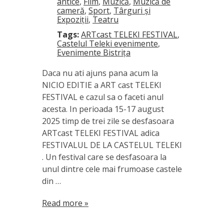
antice
,
Film
,
Muzică
,
Muzică de
cameră
,
Sport
,
Târguri și
Expoziții
,
Teatru
Tags:
ARTcast TELEKI FESTIVAL
,
Castelul Teleki evenimente
,
Evenimente Bistrița
Daca nu ati ajuns pana acum la
NICIO EDITIE a ART cast TELEKI
FESTIVAL e cazul sa o faceti anul
acesta. In perioada 15-17 august
2025 timp de trei zile se desfasoara
ARTcast TELEKI FESTIVAL adica
FESTIVALUL DE LA CASTELUL TELEKI
. Un festival care se desfasoara la
unul dintre cele mai frumoase castele
din …
Read more »