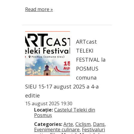
Read more »
ARTcast
TELEKI
FESTIVAL la
POSMUS
comuna
SIEU 15-17 august 2025 a 4-a
editie
15 august 2025 19:30
Locație:
Castelul Teleki din
Posmuş
Categories:
Arte
,
Ciclism
,
Dans
,
Evenimente culinare
,
Festivaluri