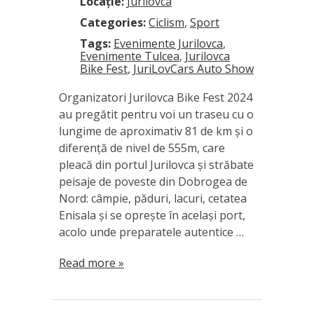
Locație:
Jurilovca
Categories:
Ciclism
,
Sport
Tags:
Evenimente Jurilovca
,
Evenimente Tulcea
,
Jurilovca
Bike Fest
,
JuriLovCars Auto Show
Organizatori Jurilovca Bike Fest 2024
au pregătit pentru voi un traseu cu o
lungime de aproximativ 81 de km și o
diferență de nivel de 555m, care
pleacă din portul Jurilovca și străbate
peisaje de poveste din Dobrogea de
Nord: câmpie, păduri, lacuri, cetatea
Enisala și se oprește în același port,
acolo unde preparatele autentice …
Read more »