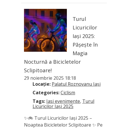
Turul
Licuricilor
Iași 2025:
Pășește în
Magia
Nocturnă a Bicicletelor
Sclipitoare!
29 noiembrie 2025 18:18
Locație:
Palatul Roznovanu Iași
Categories:
Ciclism
Tags:
Iasi evenimente
,
Turul
Licuricilor Iași 2025
✨🚲 Turul Licuricilor Iași 2025 –
Noaptea Bicicletelor Sclipitoare ✨ Pe