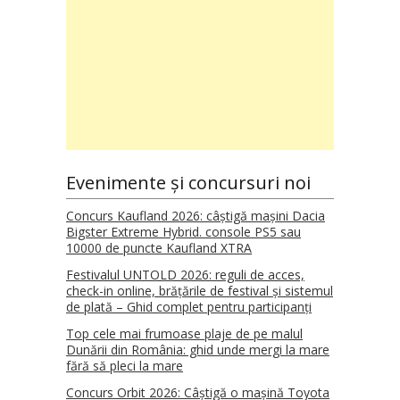
Evenimente și concursuri noi
Concurs Kaufland 2026: câștigă mașini Dacia
Bigster Extreme Hybrid. console PS5 sau
10000 de puncte Kaufland XTRA
Festivalul UNTOLD 2026: reguli de acces,
check-in online, brățările de festival și sistemul
de plată – Ghid complet pentru participanți
Top cele mai frumoase plaje de pe malul
Dunării din România: ghid unde mergi la mare
fără să pleci la mare
Concurs Orbit 2026: Câștigă o mașină Toyota