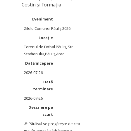
Costin și Formația
Eveniment
Zilele Comunei Păuliș 2026
Locație
Terenul de Fotbal Păuliș
,
Str.
Stadionului
,
Păuliș
,
Arad
Dată începere
2026-07-26
Dată
terminare
2026-07-26
Descriere pe
scurt
🎉 Păulișul se pregătește de cea
mai frumoasă sărbătoare a