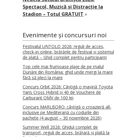
Spectacol, Muzică și Distracție la
Stadion – Totul GRATUIT
»
Evenimente și concursuri noi
Festivalul UNTOLD 2026: reguli de acces,
check-in online, brățările de festival și sistemul
de plată – Ghid complet pentru participanți
Top cele mai frumoase plaje de pe malul
Dunării din România: ghid unde mergi la mare
fără să pleci la mare
Concurs Orbit 2026: Câștigă o mașină Toyota
Yaris Cross Hybrid și 40 de Vouchere de
Carburant OMV de 100 lei
Concurs MARLBORO: câștigă o croazieră all-
inclusive pe Mediterană cu codurile din
pachete (4 august – 30 noiembrie 2026)
Summer Well 2026: Ghidul complet de
transport, reguli de acces, brățară și plată la