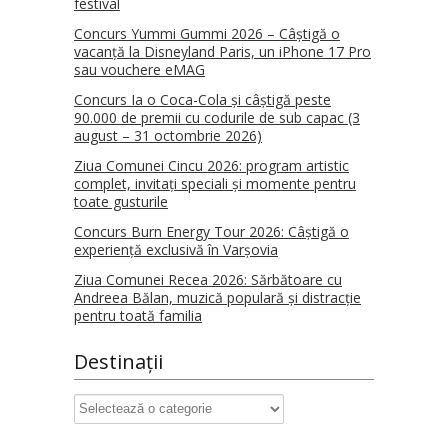
festival
Concurs Yummi Gummi 2026 – Câștigă o
vacanță la Disneyland Paris, un iPhone 17 Pro
sau vouchere eMAG
Concurs Ia o Coca-Cola și câștigă peste
90.000 de premii cu codurile de sub capac (3
august – 31 octombrie 2026)
Ziua Comunei Cincu 2026: program artistic
complet, invitați speciali și momente pentru
toate gusturile
Concurs Burn Energy Tour 2026: Câștigă o
experiență exclusivă în Varșovia
Ziua Comunei Recea 2026: Sărbătoare cu
Andreea Bălan, muzică populară și distracție
pentru toată familia
Destinații
Destinații