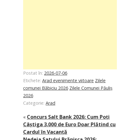
Postat în:
2026-07-06
Etichete:
Arad evenimente viitoare
Zilele
comunei Băbiciu 2026
Zilele Comunei Păuliș
2026
Categorie:
Arad
«
Concurs Salt Bank 2026: Cum Poți
Câștiga 3.000 de Euro Doar Plătind cu
Cardul în Vacanță
Nedeia Satului Brănișca 2026: