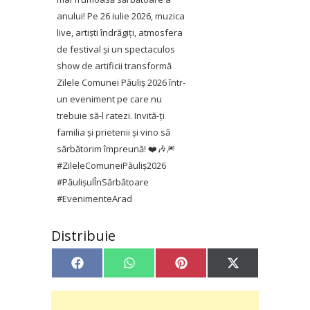
anului! Pe 26 iulie 2026, muzica
live, artiști îndrăgiți, atmosfera
de festival și un spectaculos
show de artificii transformă
Zilele Comunei Păuliș 2026 într-
un eveniment pe care nu
trebuie să-l ratezi. Invită-ți
familia și prietenii și vino să
sărbătorim împreună! ❤️🎶🎆
#ZileleComuneiPăuliș2026
#PăulișulÎnSărbătoare
#EvenimenteArad
Distribuie
Share
Share
Share
Share
Facebook
WhatsApp
Pinterest
X
on
on
on
on
(Twitter)