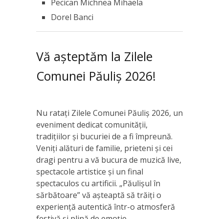
Pecican Michnea Mihaela
Dorel Banci
Vă așteptăm la Zilele
Comunei Păuliș 2026!
Nu ratați Zilele Comunei Păuliș 2026, un
eveniment dedicat comunității,
tradițiilor și bucuriei de a fi împreună.
Veniți alături de familie, prieteni și cei
dragi pentru a vă bucura de muzică live,
spectacole artistice și un final
spectaculos cu artificii. „Păulișul în
sărbătoare” vă așteaptă să trăiți o
experiență autentică într-o atmosferă
festivă și plină de emoție.