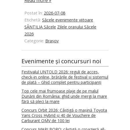
Read more »
Postat în:
2026-07-08
Etichetă:
Săcele evenimente viitoare
SÂNTILIA Săcele
Zilele orașului Săcele
2026
Categorie:
Brașov
Evenimente și concursuri noi
Festivalul UNTOLD 2026: reguli de acces,
check-in online, brățările de festival și sistemul
de plată – Ghid complet pentru participanți
Top cele mai frumoase plaje de pe malul
Dunării din România: ghid unde mergi la mare
fără să pleci la mare
Concurs Orbit 2026: Câștigă o mașină Toyota
Yaris Cross Hybrid și 40 de Vouchere de
Carburant OMV de 100 lei
Concurs MARLBORO: câștigă o croazieră all-