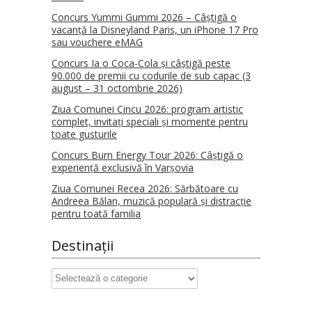
Concurs Yummi Gummi 2026 – Câștigă o
vacanță la Disneyland Paris, un iPhone 17 Pro
sau vouchere eMAG
Concurs Ia o Coca-Cola și câștigă peste
90.000 de premii cu codurile de sub capac (3
august – 31 octombrie 2026)
Ziua Comunei Cincu 2026: program artistic
complet, invitați speciali și momente pentru
toate gusturile
Concurs Burn Energy Tour 2026: Câștigă o
experiență exclusivă în Varșovia
Ziua Comunei Recea 2026: Sărbătoare cu
Andreea Bălan, muzică populară și distracție
pentru toată familia
Destinații
Destinații