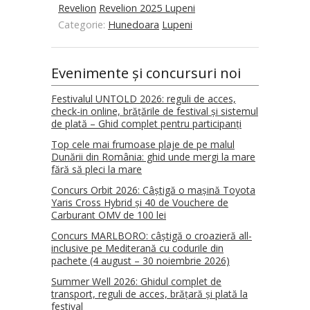
Revelion
Revelion 2025 Lupeni
Categorie:
Hunedoara
Lupeni
Evenimente și concursuri noi
Festivalul UNTOLD 2026: reguli de acces,
check-in online, brățările de festival și sistemul
de plată – Ghid complet pentru participanți
Top cele mai frumoase plaje de pe malul
Dunării din România: ghid unde mergi la mare
fără să pleci la mare
Concurs Orbit 2026: Câștigă o mașină Toyota
Yaris Cross Hybrid și 40 de Vouchere de
Carburant OMV de 100 lei
Concurs MARLBORO: câștigă o croazieră all-
inclusive pe Mediterană cu codurile din
pachete (4 august – 30 noiembrie 2026)
Summer Well 2026: Ghidul complet de
transport, reguli de acces, brățară și plată la
festival