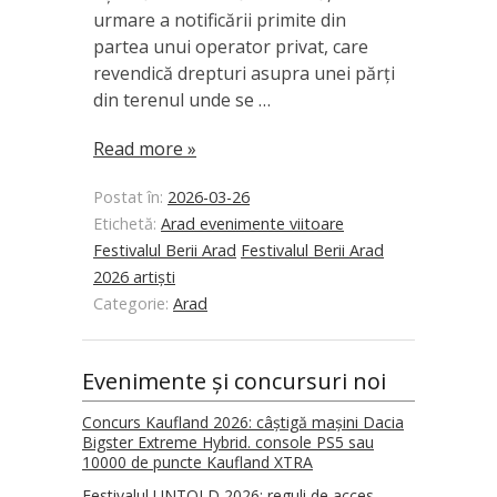
urmare a notificării primite din
partea unui operator privat, care
revendică drepturi asupra unei părți
din terenul unde se …
Read more »
Postat în:
2026-03-26
Etichetă:
Arad evenimente viitoare
Festivalul Berii Arad
Festivalul Berii Arad
2026 artiști
Categorie:
Arad
Evenimente și concursuri noi
Concurs Kaufland 2026: câștigă mașini Dacia
Bigster Extreme Hybrid. console PS5 sau
10000 de puncte Kaufland XTRA
Festivalul UNTOLD 2026: reguli de acces,