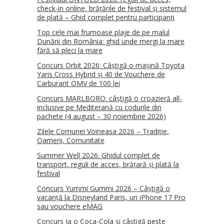
check-in online, brățările de festival și sistemul
de plată – Ghid complet pentru participanți
Top cele mai frumoase plaje de pe malul
Dunării din România: ghid unde mergi la mare
fără să pleci la mare
Concurs Orbit 2026: Câștigă o mașină Toyota
Yaris Cross Hybrid și 40 de Vouchere de
Carburant OMV de 100 lei
Concurs MARLBORO: câștigă o croazieră all-
inclusive pe Mediterană cu codurile din
pachete (4 august – 30 noiembrie 2026)
Zilele Comunei Voineasa 2026 – Tradiție,
Oameni, Comunitate
Summer Well 2026: Ghidul complet de
transport, reguli de acces, brățară și plată la
festival
Concurs Yummi Gummi 2026 – Câștigă o
vacanță la Disneyland Paris, un iPhone 17 Pro
sau vouchere eMAG
Concurs Ia o Coca-Cola și câștigă peste