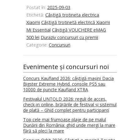
Postat în:
2025-09-03
Etichetă:
Câștigă trotineta electrica
Xiaomi
Câștigă trotinetă electrică Xiaomi
Mi Essential
Câștigă VOUCHERE eMAG
500 lei
Duraziv concursuri cu premii
Categorie:
Concursuri
Evenimente și concursuri noi
Concurs Kaufland 2026: câștigă mașini Dacia
Bigster Extreme Hybrid. console PS5 sau
10000 de puncte Kaufland XTRA
Festivalul UNTOLD 2026: reguli de acces,
check-in online, brățările de festival și sistemul
de plată – Ghid complet pentru participanți
Top cele mai frumoase plaje de pe malul
Dunării din România: ghid unde mergi la mare
fără să pleci la mare