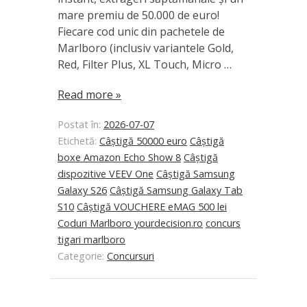
mare premiu de 50.000 de euro!
Fiecare cod unic din pachetele de
Marlboro (inclusiv variantele Gold,
Red, Filter Plus, XL Touch, Micro …
Read more »
Postat în:
2026-07-07
Etichetă:
Câștigă 50000 euro
Câștigă
boxe Amazon Echo Show 8
Câștigă
dispozitive VEEV One
Câștigă Samsung
Galaxy S26
Câștigă Samsung Galaxy Tab
S10
Câștigă VOUCHERE eMAG 500 lei
Coduri Marlboro yourdecision.ro
concurs
tigari marlboro
Categorie:
Concursuri