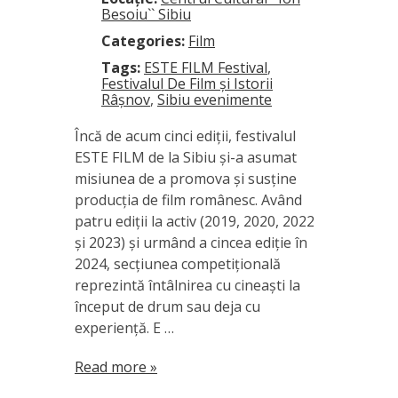
Besoiu`` Sibiu
Categories:
Film
Tags:
ESTE FILM Festival
,
Festivalul De Film și Istorii
Râșnov
,
Sibiu evenimente
Încă de acum cinci ediții, festivalul
ESTE FILM de la Sibiu și-a asumat
misiunea de a promova și susține
producția de film românesc. Având
patru ediții la activ (2019, 2020, 2022
și 2023) și urmând a cincea ediție în
2024, secțiunea competițională
reprezintă întâlnirea cu cineaști la
început de drum sau deja cu
experiență. E …
Read more »