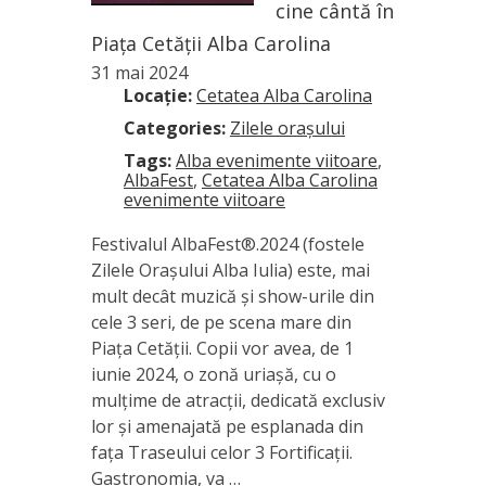
cine cântă în
Piața Cetății Alba Carolina
31 mai 2024
Locație:
Cetatea Alba Carolina
Categories:
Zilele orașului
Tags:
Alba evenimente viitoare
,
AlbaFest
,
Cetatea Alba Carolina
evenimente viitoare
Festivalul AlbaFest®.2024 (fostele
Zilele Orașului Alba Iulia) este, mai
mult decât muzică și show-urile din
cele 3 seri, de pe scena mare din
Piața Cetății. Copii vor avea, de 1
iunie 2024, o zonă uriașă, cu o
mulțime de atracții, dedicată exclusiv
lor și amenajată pe esplanada din
fața Traseului celor 3 Fortificații.
Gastronomia, va …