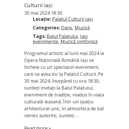
Culturii Iași
30 mai 2024 18:30
Locație:
Palatul Culturii Iași
Categories:
Dans
,
Muzică
Tags:
Balul Palatului
,
Iasi
evenimente
,
Muzică simfonică
Programul artistic al lunii mai 2024 la
Opera Națională Română Iași se
încheie cu un spectacol-eveniment,
care va avea loc la Palatul Culturii. Pe
30 mai 2024, începând cu ora 18:30,
sunteți invitați la Balul Palatului,
eveniment de tradiție, readus în viața
culturală ieșeană. Într-un spațiu
arhitectural unic, în atmosfera de bal
vienez autentic, sunteți …
Read more »